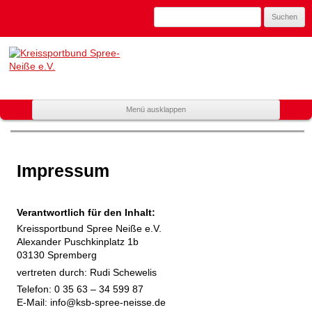
Suchen
nach:
Kreissportbund
Spree-Neiße
e.V.
Zum
Menü ausklappen
Mitglied
Inhalt
spring
im
Landessportbund
Impressum
Brandenburg
Verantwortlich für den Inhalt:
Kreissportbund Spree Neiße e.V.
Alexander Puschkinplatz 1b
03130 Spremberg
vertreten durch: Rudi Schewelis
Telefon: 0 35 63 – 34 599 87
E-Mail: info@ksb-spree-neisse.de