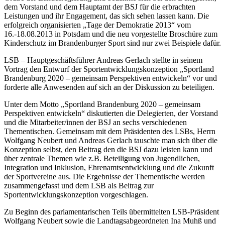
dem Vorstand und dem Hauptamt der BSJ für die erbrachten
Leistungen und ihr Engagement, das sich sehen lassen kann. Die
erfolgreich organisierten „Tage der Demokratie 2013“ vom
16.-18.08.2013 in Potsdam und die neu vorgestellte Broschüre zum
Kinderschutz im Brandenburger Sport sind nur zwei Beispiele dafür.
LSB – Hauptgeschäftsführer Andreas Gerlach stellte in seinem
Vortrag den Entwurf der Sportentwicklungskonzeption „Sportland
Brandenburg 2020 – gemeinsam Perspektiven entwickeln“ vor und
forderte alle Anwesenden auf sich an der Diskussion zu beteiligen.
Unter dem Motto „Sportland Brandenburg 2020 – gemeinsam
Perspektiven entwickeln“ diskutierten die Delegierten, der Vorstand
und die Mitarbeiter/innen der BSJ an sechs verschiedenen
Thementischen. Gemeinsam mit dem Präsidenten des LSBs, Herrn
Wolfgang Neubert und Andreas Gerlach tauschte man sich über die
Konzeption selbst, den Beitrag den die BSJ dazu leisten kann und
über zentrale Themen wie z.B. Beteiligung von Jugendlichen,
Integration und Inklusion, Ehrenamtsentwicklung und die Zukunft
der Sportvereine aus. Die Ergebnisse der Thementische werden
zusammengefasst und dem LSB als Beitrag zur
Sportentwicklungskonzeption vorgeschlagen.
Zu Beginn des parlamentarischen Teils übermittelten LSB-Präsident
Wolfgang Neubert sowie die Landtagsabgeordneten Ina Muhß und