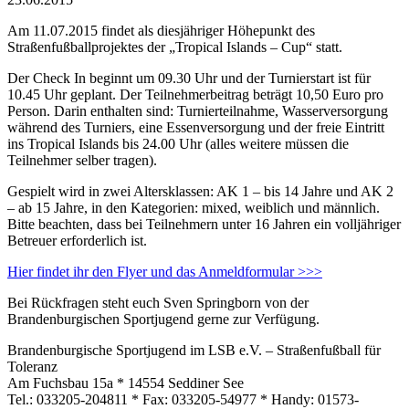
Am 11.07.2015 findet als diesjähriger Höhepunkt des
Straßenfußballprojektes der „Tropical Islands – Cup“ statt.
Der Check In beginnt um 09.30 Uhr und der Turnierstart ist für
10.45 Uhr geplant. Der Teilnehmerbeitrag beträgt 10,50 Euro pro
Person. Darin enthalten sind: Turnierteilnahme, Wasserversorgung
während des Turniers, eine Essenversorgung und der freie Eintritt
ins Tropical Islands bis 24.00 Uhr (alles weitere müssen die
Teilnehmer selber tragen).
Gespielt wird in zwei Altersklassen: AK 1 – bis 14 Jahre und AK 2
– ab 15 Jahre, in den Kategorien: mixed, weiblich und männlich.
Bitte beachten, dass bei Teilnehmern unter 16 Jahren ein volljähriger
Betreuer erforderlich ist.
Hier findet ihr den Flyer und das Anmeldformular >>>
Bei Rückfragen steht euch Sven Springborn von der
Brandenburgischen Sportjugend gerne zur Verfügung.
Brandenburgische Sportjugend im LSB e.V. – Straßenfußball für
Toleranz
Am Fuchsbau 15a * 14554 Seddiner See
Tel.: 033205-204811 * Fax: 033205-54977 * Handy: 01573-