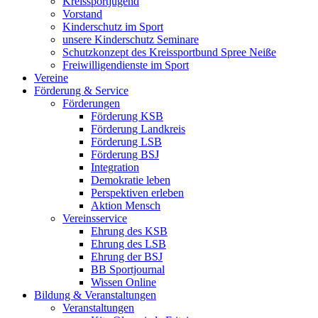
Kreissportjugend
Vorstand
Kinderschutz im Sport
unsere Kinderschutz Seminare
Schutzkonzept des Kreissportbund Spree Neiße
Freiwilligendienste im Sport
Vereine
Förderung & Service
Förderungen
Förderung KSB
Förderung Landkreis
Förderung LSB
Förderung BSJ
Integration
Demokratie leben
Perspektiven erleben
Aktion Mensch
Vereinsservice
Ehrung des KSB
Ehrung des LSB
Ehrung der BSJ
BB Sportjournal
Wissen Online
Bildung & Veranstaltungen
Veranstaltungen