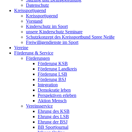
Datenschutz
Kreissportjugend
Kreissportjugend
Vorstand
Kinderschutz im Sport
unsere Kinderschutz Seminare
Schutzkonzept des Kreissportbund Spree Neiße
Freiwilligendienste im Sport
Vereine
Förderung & Service
Förderungen
Förderung KSB
Förderung Landkreis
Förderung LSB
Förderung BSJ
Integration
Demokratie leben
Perspektiven erleben
Aktion Mensch
Vereinsservice
Ehrung des KSB
Ehrung des LSB
Ehrung der BSJ
BB Sportjournal