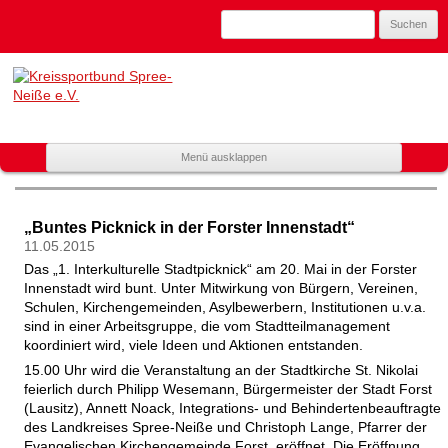
Suchen
nach:
Kreissportbund
Spree-Neiße
e.V.
Zum
Menü ausklappen
Mitglied
Inhalt
spring
im
Landessportbund
„Buntes Picknick in der Forster Innenstadt“
Brandenburg
11.05.2015
Das „1. Interkulturelle Stadtpicknick“ am 20. Mai in der Forster
Innenstadt wird bunt. Unter Mitwirkung von Bürgern, Vereinen,
Schulen, Kirchengemeinden, Asylbewerbern, Institutionen u.v.a.
sind in einer Arbeitsgruppe, die vom Stadtteilmanagement
koordiniert wird, viele Ideen und Aktionen entstanden.
15.00 Uhr wird die Veranstaltung an der Stadtkirche St. Nikolai
feierlich durch Philipp Wesemann, Bürgermeister der Stadt Forst
(Lausitz), Annett Noack, Integrations- und Behindertenbeauftragte
des Landkreises Spree-Neiße und Christoph Lange, Pfarrer der
Evangelischen Kirchengemeinde Forst, eröffnet. Die Eröffnung