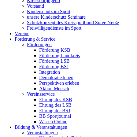
Kreissportjugend
Vorstand
Kinderschutz im Sport
unsere Kinderschutz Seminare
Schutzkonzept des Kreissportbund Spree Neiße
Freiwilligendienste im Sport
Vereine
Förderung & Service
Förderungen
Förderung KSB
Förderung Landkreis
Förderung LSB
Förderung BSJ
Integration
Demokratie leben
Perspektiven erleben
Aktion Mensch
Vereinsservice
Ehrung des KSB
Ehrung des LSB
Ehrung der BSJ
BB Sportjournal
Wissen Online
Bildung & Veranstaltungen
Veranstaltungen