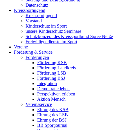
Datenschutz
Kreissportjugend
Kreissportjugend
Vorstand
Kinderschutz im Sport
unsere Kinderschutz Seminare
Schutzkonzept des Kreissportbund Spree Neiße
Freiwilligendienste im Sport
Vereine
Förderung & Service
Förderungen
Förderung KSB
Förderung Landkreis
Förderung LSB
Förderung BSJ
Integration
Demokratie leben
Perspektiven erleben
Aktion Mensch
Vereinsservice
Ehrung des KSB
Ehrung des LSB
Ehrung der BSJ
BB Sportjournal