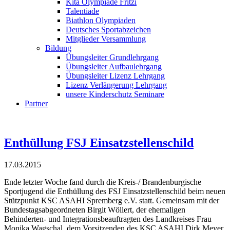
Kita Olympiade Fritzi
Talentiade
Biathlon Olympiaden
Deutsches Sportabzeichen
Mitglieder Versammlung
Bildung
Übungsleiter Grundlehrgang
Übungsleiter Aufbaulehrgang
Übungsleiter Lizenz Lehrgang
Lizenz Verlängerung Lehrgang
unsere Kinderschutz Seminare
Partner
Enthüllung FSJ Einsatzstellenschild
17.03.2015
Ende letzter Woche fand durch die Kreis-/ Brandenburgische
Sportjugend die Enthüllung des FSJ Einsatzstellenschild beim neuen
Stützpunkt KSC ASAHI Spremberg e.V. statt. Gemeinsam mit der
Bundestagsabgeordneten Birgit Wöllert, der ehemaligen
Behinderten- und Integrationsbeauftragten des Landkreises Frau
Monika Wagschal, dem Vorsitzenden des KSC ASAHI Dirk Meyer