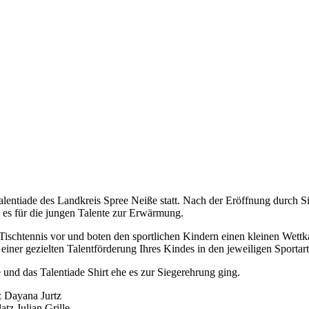
lentiade des Landkreis Spree Neiße statt. Nach der Eröffnung durch 
 es für die jungen Talente zur Erwärmung.
d Tischtennis vor und boten den sportlichen Kindern einen kleinen Wet
iner gezielten Talentförderung Ihres Kindes in den jeweiligen Sportart
nd das Talentiade Shirt ehe es zur Siegerehrung ging.
z Dayana Jurtz
atz Julian Grille