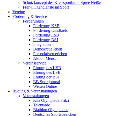
Schutzkonzept des Kreissportbund Spree Neiße
Freiwilligendienste im Sport
Vereine
Förderung & Service
Förderungen
Förderung KSB
Förderung Landkreis
Förderung LSB
Förderung BSJ
Integration
Demokratie leben
Perspektiven erleben
Aktion Mensch
Vereinsservice
Ehrung des KSB
Ehrung des LSB
Ehrung der BSJ
BB Sportjournal
Wissen Online
Bildung & Veranstaltungen
Veranstaltungen
Kita Olympiade Fritzi
Talentiade
Biathlon Olympiaden
Deutsches Sportabzeichen