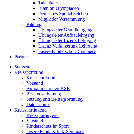
Talentiade
Biathlon Olympiaden
Deutsches Sportabzeichen
Mitglieder Versammlung
Bildung
Übungsleiter Grundlehrgang
Übungsleiter Aufbaulehrgang
Übungsleiter Lizenz Lehrgang
Lizenz Verlängerung Lehrgang
unsere Kinderschutz Seminare
Partner
Startseite
Kreissportbund
Kreissportbund
Vorstand
Aufnahme in den KSB
Bestandserhebung
Satzung und Beitragsordnung
Datenschutz
Kreissportjugend
Kreissportjugend
Vorstand
Kinderschutz im Sport
unsere Kinderschutz Seminare