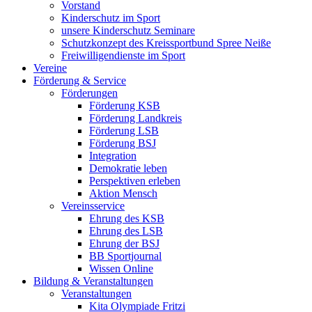
Vorstand
Kinderschutz im Sport
unsere Kinderschutz Seminare
Schutzkonzept des Kreissportbund Spree Neiße
Freiwilligendienste im Sport
Vereine
Förderung & Service
Förderungen
Förderung KSB
Förderung Landkreis
Förderung LSB
Förderung BSJ
Integration
Demokratie leben
Perspektiven erleben
Aktion Mensch
Vereinsservice
Ehrung des KSB
Ehrung des LSB
Ehrung der BSJ
BB Sportjournal
Wissen Online
Bildung & Veranstaltungen
Veranstaltungen
Kita Olympiade Fritzi