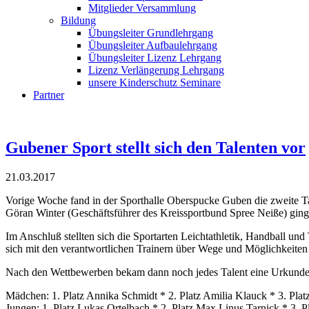
Mitglieder Versammlung
Bildung
Übungsleiter Grundlehrgang
Übungsleiter Aufbaulehrgang
Übungsleiter Lizenz Lehrgang
Lizenz Verlängerung Lehrgang
unsere Kinderschutz Seminare
Partner
Gubener Sport stellt sich den Talenten vor
21.03.2017
Vorige Woche fand in der Sporthalle Oberspucke Guben die zweite Ta
Göran Winter (Geschäftsführer des Kreissportbund Spree Neiße) ging
Im Anschluß stellten sich die Sportarten Leichtathletik, Handball un
sich mit den verantwortlichen Trainern über Wege und Möglichkeiten e
Nach den Wettbewerben bekam dann noch jedes Talent eine Urkunde u
Mädchen: 1. Platz Annika Schmidt * 2. Platz Amilia Klauck * 3. Plat
Jungen: 1. Platz Lukas Ortelbach * 2. Platz Max Linus Tarnick * 3. Pl