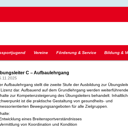
Zum Inhalt springen
ssportjugend
Vereine
Förderung & Service
Bildung & V
bungsleiter C – Aufbaulehrgang
6.11.2025
er Aufbaulehrgang stellt die zweite Stufe der Ausbildung zur Übungsleit
 Lizenz dar. Aufbauend auf dem Grundlehrgang werden weiterführend
nhalte zur Kompetenzsteigerung des Übungsleiters behandelt. Inhaltlich
chwerpunkt ist die praktische Gestaltung von gesundheits- und
itnessorientierten Bewegungsangeboten für alle Zielgruppen.
halte:
 Entwicklung eines Breitensportverständnisses
 Vermittlung von Koordination und Kondition