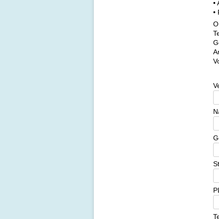
•
•
O
T
G
A
V
V
N
G
S
PL
T