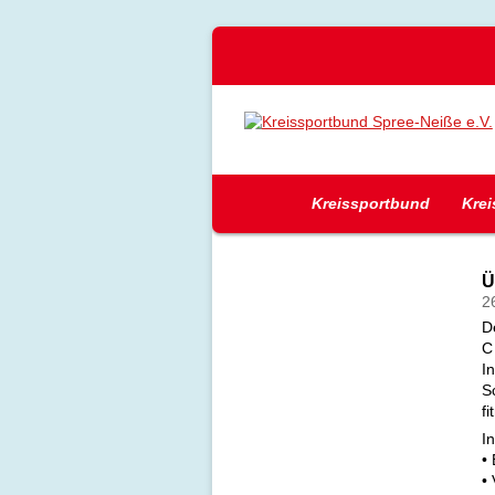
Kreissportbund
Spree-Neiße
Kreissportbund
Krei
e.V.
Mitglied
Ü
im
2
Landessportbund
D
Brandenburg
C
I
S
f
In
•
•