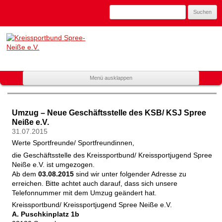
Suchen
nach:
Kreissportbund
Spree-Neiße
e.V.
Zum
Menü ausklappen
Mitglied
Inhalt
spring
im
Landessportbund
Umzug – Neue Geschäftsstelle des KSB/ KSJ Spree
Brandenburg
Neiße e.V.
31.07.2015
Werte Sportfreunde/ Sportfreundinnen,
die Geschäftsstelle des Kreissportbund/ Kreissportjugend Spree
Neiße e.V. ist umgezogen.
Ab dem
03.08.2015
sind wir unter folgender Adresse zu
erreichen. Bitte achtet auch darauf, dass sich unsere
Telefonnummer mit dem Umzug geändert hat.
Kreissportbund/ Kreissportjugend Spree Neiße e.V.
A. Puschkinplatz 1b