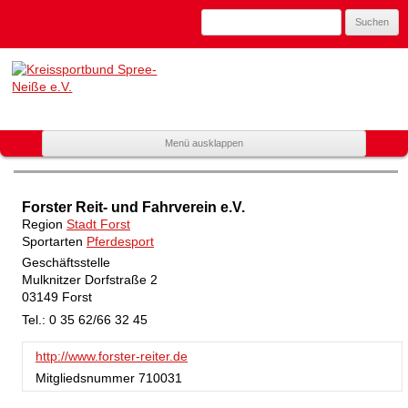
Suchen
nach:
Kreissportbund
Spree-Neiße
e.V.
Zum
Menü ausklappen
Mitglied
Inhalt
spring
im
Landessportbund
Forster Reit- und Fahrverein e.V.
Brandenburg
Region
Stadt Forst
Sportarten
Pferdesport
Geschäftsstelle
Mulknitzer Dorfstraße 2
03149 Forst
Tel.: 0 35 62/66 32 45
http://www.forster-reiter.de
Mitgliedsnummer
710031