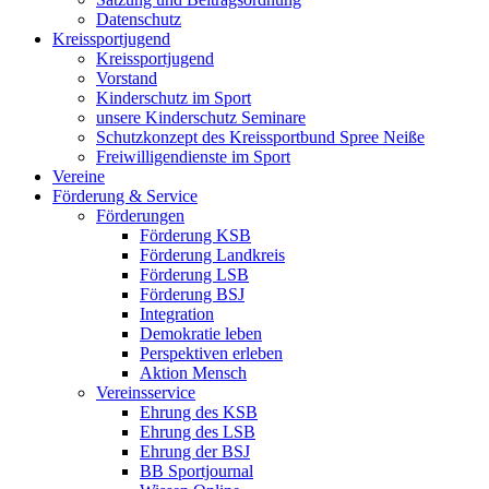
Datenschutz
Kreissportjugend
Kreissportjugend
Vorstand
Kinderschutz im Sport
unsere Kinderschutz Seminare
Schutzkonzept des Kreissportbund Spree Neiße
Freiwilligendienste im Sport
Vereine
Förderung & Service
Förderungen
Förderung KSB
Förderung Landkreis
Förderung LSB
Förderung BSJ
Integration
Demokratie leben
Perspektiven erleben
Aktion Mensch
Vereinsservice
Ehrung des KSB
Ehrung des LSB
Ehrung der BSJ
BB Sportjournal