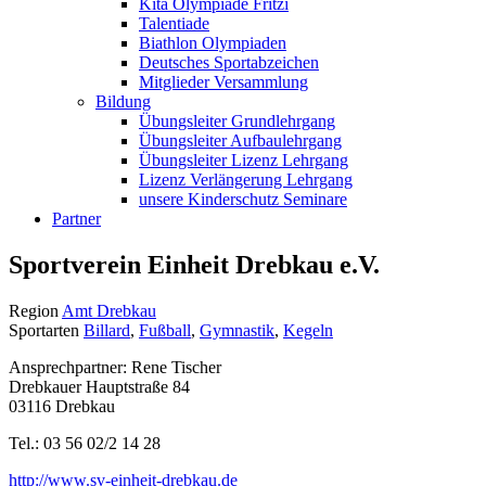
Kita Olympiade Fritzi
Talentiade
Biathlon Olympiaden
Deutsches Sportabzeichen
Mitglieder Versammlung
Bildung
Übungsleiter Grundlehrgang
Übungsleiter Aufbaulehrgang
Übungsleiter Lizenz Lehrgang
Lizenz Verlängerung Lehrgang
unsere Kinderschutz Seminare
Partner
Sportverein Einheit Drebkau e.V.
Region
Amt Drebkau
Sportarten
Billard
,
Fußball
,
Gymnastik
,
Kegeln
Ansprechpartner: Rene Tischer
Drebkauer Hauptstraße 84
03116 Drebkau
Tel.: 03 56 02/2 14 28
http://www.sv-einheit-drebkau.de