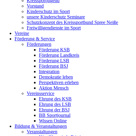
Kreissportjugend
Vorstand
Kinderschutz im Sport
unsere Kinderschutz Seminare
Schutzkonzept des Kreissportbund Spree Neiße
Freiwilligendienste im Sport
Vereine
Förderung & Service
Förderungen
Förderung KSB
Förderung Landkreis
Förderung LSB
Förderung BSJ
Integration
Demokratie leben
Perspektiven erleben
Aktion Mensch
Vereinsservice
Ehrung des KSB
Ehrung des LSB
Ehrung der BSJ
BB Sportjournal
Wissen Online
Bildung & Veranstaltungen
Veranstaltungen