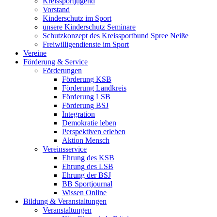
Kreissportjugend
Vorstand
Kinderschutz im Sport
unsere Kinderschutz Seminare
Schutzkonzept des Kreissportbund Spree Neiße
Freiwilligendienste im Sport
Vereine
Förderung & Service
Förderungen
Förderung KSB
Förderung Landkreis
Förderung LSB
Förderung BSJ
Integration
Demokratie leben
Perspektiven erleben
Aktion Mensch
Vereinsservice
Ehrung des KSB
Ehrung des LSB
Ehrung der BSJ
BB Sportjournal
Wissen Online
Bildung & Veranstaltungen
Veranstaltungen