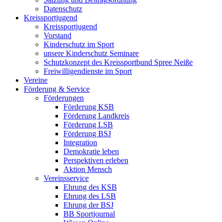
Datenschutz
Kreissportjugend
Kreissportjugend
Vorstand
Kinderschutz im Sport
unsere Kinderschutz Seminare
Schutzkonzept des Kreissportbund Spree Neiße
Freiwilligendienste im Sport
Vereine
Förderung & Service
Förderungen
Förderung KSB
Förderung Landkreis
Förderung LSB
Förderung BSJ
Integration
Demokratie leben
Perspektiven erleben
Aktion Mensch
Vereinsservice
Ehrung des KSB
Ehrung des LSB
Ehrung der BSJ
BB Sportjournal