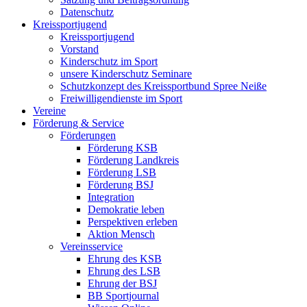
Datenschutz
Kreissportjugend
Kreissportjugend
Vorstand
Kinderschutz im Sport
unsere Kinderschutz Seminare
Schutzkonzept des Kreissportbund Spree Neiße
Freiwilligendienste im Sport
Vereine
Förderung & Service
Förderungen
Förderung KSB
Förderung Landkreis
Förderung LSB
Förderung BSJ
Integration
Demokratie leben
Perspektiven erleben
Aktion Mensch
Vereinsservice
Ehrung des KSB
Ehrung des LSB
Ehrung der BSJ
BB Sportjournal