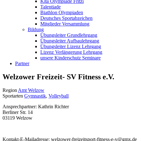
Kita Olympiade Fritzi
Talentiade
Biathlon Olympiaden
Deutsches Sportabzeichen
Mitglieder Versammlung
Bildung
Übungsleiter Grundlehrgang
Übungsleiter Aufbaulehrgang
Übungsleiter Lizenz Lehrgang
Lizenz Verlängerung Lehrgang
unsere Kinderschutz Seminare
Partner
Welzower Freizeit- SV Fitness e.V.
Region
Amt Welzow
Sportarten
Gymnastik
,
Volleyball
Ansprechpartner: Kathrin Richter
Berliner Str. 14
03119 Welzow
Kontakt-E-Mailadresse:
welzower-freizeitsport-fitness-e-v@gmx.de