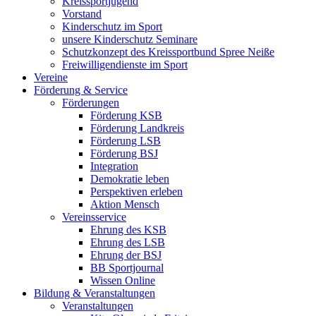
Kreissportjugend
Vorstand
Kinderschutz im Sport
unsere Kinderschutz Seminare
Schutzkonzept des Kreissportbund Spree Neiße
Freiwilligendienste im Sport
Vereine
Förderung & Service
Förderungen
Förderung KSB
Förderung Landkreis
Förderung LSB
Förderung BSJ
Integration
Demokratie leben
Perspektiven erleben
Aktion Mensch
Vereinsservice
Ehrung des KSB
Ehrung des LSB
Ehrung der BSJ
BB Sportjournal
Wissen Online
Bildung & Veranstaltungen
Veranstaltungen