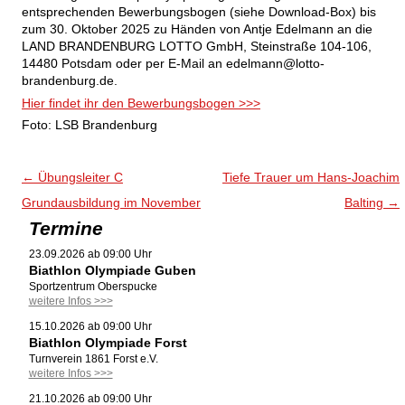
entsprechenden Bewerbungsbogen (siehe Download-Box) bis
zum 30. Oktober 2025 zu Händen von Antje Edelmann an die
LAND BRANDENBURG LOTTO GmbH, Steinstraße 104-106,
14480 Potsdam oder per E-Mail an edelmann@lotto-
brandenburg.de.
Hier findet ihr den Bewerbungsbogen >>>
Foto: LSB Brandenburg
Beitrags-Navigation
←
Übungsleiter C
Tiefe Trauer um Hans-Joachim
Grundausbildung im November
Balting
→
Termine
23.09.2026 ab 09:00 Uhr
Biathlon Olympiade Guben
Sportzentrum Oberspucke
weitere Infos >>>
15.10.2026 ab 09:00 Uhr
Biathlon Olympiade Forst
Turnverein 1861 Forst e.V.
weitere Infos >>>
21.10.2026 ab 09:00 Uhr