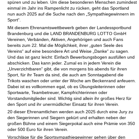
spüren und zu leben. Um diese besonderen Menschen zumindest
einmal im Jahr ins Rampenlicht zu rücken, geht das Sportland
nun auch 2025 auf die Suche nach den „Sympathiegewinnern im
Sport“.
Mit diesem Ehrenamtswettbewerb geben der Landessportbund
Brandenburg und die LAND BRANDENBURG LOTTO GmbH
Vereinen, Verbänden, Aktiven, Angehörigen und auch Fans
bereits zum 22. Mal die Möglichkeit, ihrer „guten Seele des
Vereins“ auf eine besondere Art und Weise „Danke“ zu sagen.
Und das ist ganz leicht: Einfach Bewerbungsbogen ausfüllen und
abschicken. Das kann jeder. Zumal es in jedem Verein die
„Unverzichtbaren“ gibt, die von morgens bis abends für ihren
Sport, für ihr Team da sind, die auch am Sonntagabend die
Trikots waschen oder unter der Woche am Beckenrand anfeuern.
Dabei ist es vollkommen egal, ob es Übungsleiterinnen oder
Sportwarte, Teambetreuer, Kampfrichterinnen oder
Vorstandsmitglieder sind. Wichtig sind allein ihr großes Herz für
den Sport und ihr unermüdlicher Einsatz für ihren Verein.
20 dieser Ehrenamtlichen werden auch 2025 durch eine Jury zu
den Siegerinnen und Siegern gekürt und erhalten neben der
großen Bühne und einem Siegerpokal auch eine Prämie von 350
oder 500 Euro für ihren Verein.
Vorschläge für die Sportsympathiegewinner gehen über den