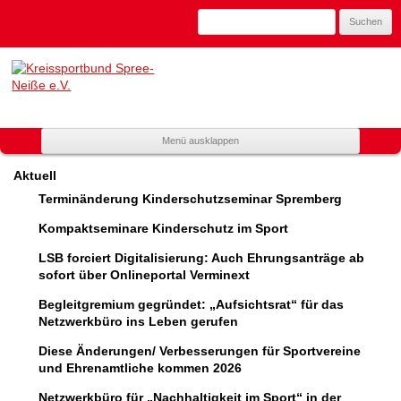
Suchen
nach:
Kreissportbund
Spree-Neiße
e.V.
Zum
Menü ausklappen
Mitglied
Inhalt
spring
im
Aktuell
Landessportbund
Terminänderung Kinderschutzseminar Spremberg
Brandenburg
Kompaktseminare Kinderschutz im Sport
LSB forciert Digitalisierung: Auch Ehrungsanträge ab
sofort über Onlineportal Verminext
Begleitgremium gegründet: „Aufsichtsrat“ für das
Netzwerkbüro ins Leben gerufen
Diese Änderungen/ Verbesserungen für Sportvereine
und Ehrenamtliche kommen 2026
Netzwerkbüro für „Nachhaltigkeit im Sport“ in der