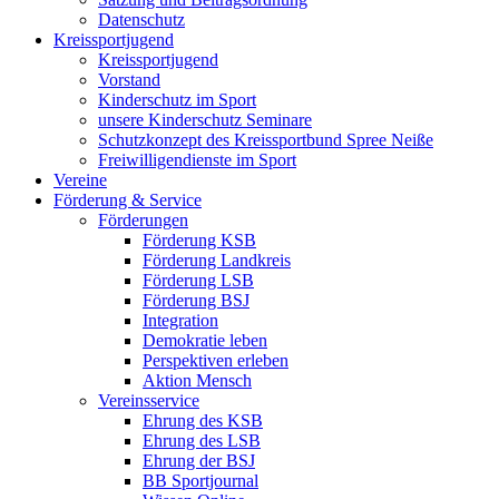
Datenschutz
Kreissportjugend
Kreissportjugend
Vorstand
Kinderschutz im Sport
unsere Kinderschutz Seminare
Schutzkonzept des Kreissportbund Spree Neiße
Freiwilligendienste im Sport
Vereine
Förderung & Service
Förderungen
Förderung KSB
Förderung Landkreis
Förderung LSB
Förderung BSJ
Integration
Demokratie leben
Perspektiven erleben
Aktion Mensch
Vereinsservice
Ehrung des KSB
Ehrung des LSB
Ehrung der BSJ
BB Sportjournal