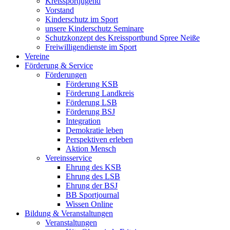
Kreissportjugend
Vorstand
Kinderschutz im Sport
unsere Kinderschutz Seminare
Schutzkonzept des Kreissportbund Spree Neiße
Freiwilligendienste im Sport
Vereine
Förderung & Service
Förderungen
Förderung KSB
Förderung Landkreis
Förderung LSB
Förderung BSJ
Integration
Demokratie leben
Perspektiven erleben
Aktion Mensch
Vereinsservice
Ehrung des KSB
Ehrung des LSB
Ehrung der BSJ
BB Sportjournal
Wissen Online
Bildung & Veranstaltungen
Veranstaltungen