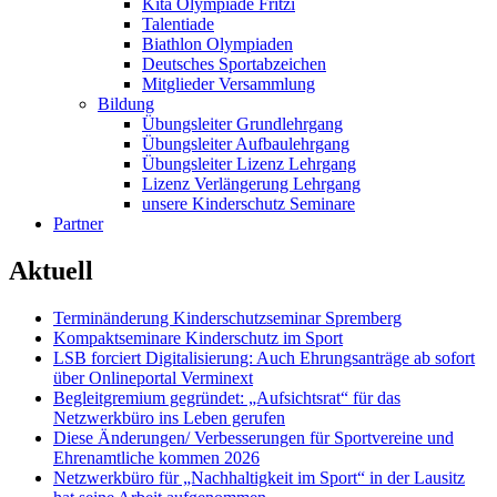
Kita Olympiade Fritzi
Talentiade
Biathlon Olympiaden
Deutsches Sportabzeichen
Mitglieder Versammlung
Bildung
Übungsleiter Grundlehrgang
Übungsleiter Aufbaulehrgang
Übungsleiter Lizenz Lehrgang
Lizenz Verlängerung Lehrgang
unsere Kinderschutz Seminare
Partner
Aktuell
Terminänderung Kinderschutzseminar Spremberg
Kompaktseminare Kinderschutz im Sport
LSB forciert Digitalisierung: Auch Ehrungsanträge ab sofort
über Onlineportal Verminext
Begleitgremium gegründet: „Aufsichtsrat“ für das
Netzwerkbüro ins Leben gerufen
Diese Änderungen/ Verbesserungen für Sportvereine und
Ehrenamtliche kommen 2026
Netzwerkbüro für „Nachhaltigkeit im Sport“ in der Lausitz