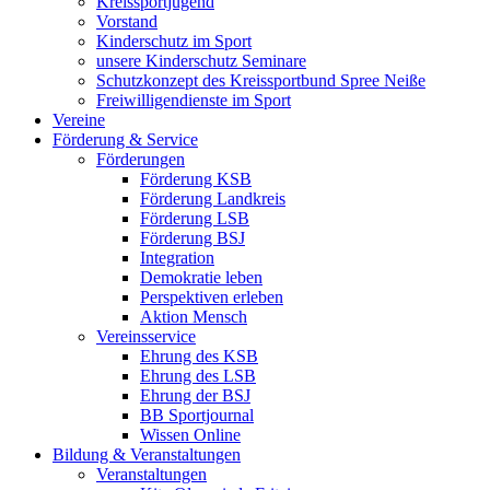
Kreissportjugend
Vorstand
Kinderschutz im Sport
unsere Kinderschutz Seminare
Schutzkonzept des Kreissportbund Spree Neiße
Freiwilligendienste im Sport
Vereine
Förderung & Service
Förderungen
Förderung KSB
Förderung Landkreis
Förderung LSB
Förderung BSJ
Integration
Demokratie leben
Perspektiven erleben
Aktion Mensch
Vereinsservice
Ehrung des KSB
Ehrung des LSB
Ehrung der BSJ
BB Sportjournal
Wissen Online
Bildung & Veranstaltungen
Veranstaltungen