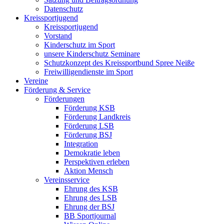
Datenschutz
Kreissportjugend
Kreissportjugend
Vorstand
Kinderschutz im Sport
unsere Kinderschutz Seminare
Schutzkonzept des Kreissportbund Spree Neiße
Freiwilligendienste im Sport
Vereine
Förderung & Service
Förderungen
Förderung KSB
Förderung Landkreis
Förderung LSB
Förderung BSJ
Integration
Demokratie leben
Perspektiven erleben
Aktion Mensch
Vereinsservice
Ehrung des KSB
Ehrung des LSB
Ehrung der BSJ
BB Sportjournal