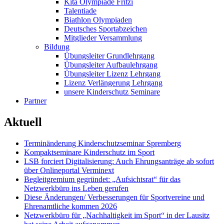
Kita Olympiade Fritzi
Talentiade
Biathlon Olympiaden
Deutsches Sportabzeichen
Mitglieder Versammlung
Bildung
Übungsleiter Grundlehrgang
Übungsleiter Aufbaulehrgang
Übungsleiter Lizenz Lehrgang
Lizenz Verlängerung Lehrgang
unsere Kinderschutz Seminare
Partner
Aktuell
Terminänderung Kinderschutzseminar Spremberg
Kompaktseminare Kinderschutz im Sport
LSB forciert Digitalisierung: Auch Ehrungsanträge ab sofort
über Onlineportal Verminext
Begleitgremium gegründet: „Aufsichtsrat“ für das
Netzwerkbüro ins Leben gerufen
Diese Änderungen/ Verbesserungen für Sportvereine und
Ehrenamtliche kommen 2026
Netzwerkbüro für „Nachhaltigkeit im Sport“ in der Lausitz