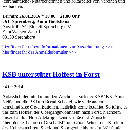
(ehrenamtliche) Mitarbeiterinnen und Mitarbeiter von Vereinen und
Verbänden.
Termin: 26.01.2016 * 18.00 – 21.00 Uhr
Ort: Spremberg, Kanu-Bootshaus
Anschrift: SG Einheit Spremberg e.V.
Zum Weißen Wehr 1
03130 Spremberg
hier findet ihr nähere Informationen, zur Ausschreibung >>>
hier findet ihr das Anmeldeformular >>>
KSB unterstützt Hoffest in Forst
24.09.2014
Anlässlich der interkulturellen Woche hat sich der KSB/ KSJ Spree
Neiße und die BSJ um Bernd Schädel, wie viele andere
gemeinnützige Organisationen, natürlich gerne beteiligt. So führte es
uns zum Hoffest des Übergangswohnheim nach Forst. Nachdem
unser Landrat Herr Altekrüger seine Grüße und Wünsche
übermittelte, hat unser Geschäftsführer Göran Winter den Kindern
des Heimes mehrere Spiel- und Sportgeräte überreicht. Wir fanden