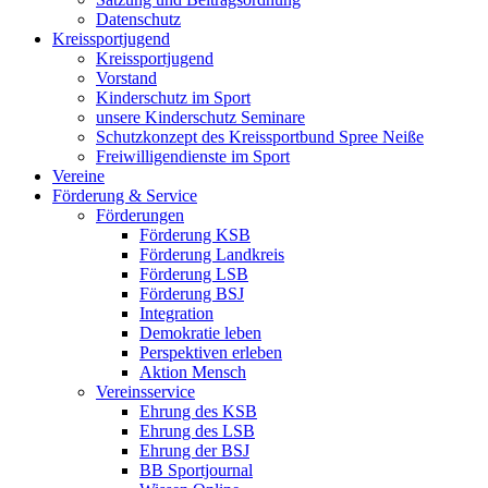
Datenschutz
Kreissportjugend
Kreissportjugend
Vorstand
Kinderschutz im Sport
unsere Kinderschutz Seminare
Schutzkonzept des Kreissportbund Spree Neiße
Freiwilligendienste im Sport
Vereine
Förderung & Service
Förderungen
Förderung KSB
Förderung Landkreis
Förderung LSB
Förderung BSJ
Integration
Demokratie leben
Perspektiven erleben
Aktion Mensch
Vereinsservice
Ehrung des KSB
Ehrung des LSB
Ehrung der BSJ
BB Sportjournal