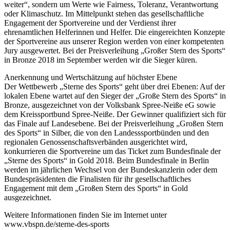
weiter“, sondern um Werte wie Fairness, Toleranz, Verantwortung
oder Klimaschutz. Im Mittelpunkt stehen das gesellschaftliche
Engagement der Sportvereine und der Verdienst ihrer
ehrenamtlichen Helferinnen und Helfer. Die eingereichten Konzepte
der Sportvereine aus unserer Region werden von einer kompetenten
Jury ausgewertet. Bei der Preisverleihung „Großer Stern des Sports“
in Bronze 2018 im September werden wir die Sieger küren.
Anerkennung und Wertschätzung auf höchster Ebene
Der Wettbewerb „Sterne des Sports“ geht über drei Ebenen: Auf der
lokalen Ebene wartet auf den Sieger der „Große Stern des Sports“ in
Bronze, ausgezeichnet von der Volksbank Spree-Neiße eG sowie
dem Kreissportbund Spree-Neiße. Der Gewinner qualifiziert sich für
das Finale auf Landesebene. Bei der Preisverleihung „Großen Stern
des Sports“ in Silber, die von den Landesssportbünden und den
regionalen Genossenschaftsverbänden ausgerichtet wird,
konkurrieren die Sportvereine um das Ticket zum Bundesfinale der
„Sterne des Sports“ in Gold 2018. Beim Bundesfinale in Berlin
werden im jährlichen Wechsel von der Bundeskanzlerin oder dem
Bundespräsidenten die Finalisten für ihr gesellschaftliches
Engagement mit dem „Großen Stern des Sports“ in Gold
ausgezeichnet.
Weitere Informationen finden Sie im Internet unter
www.vbspn.de/sterne-des-sports