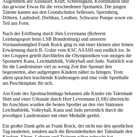
Augenmerk auf Ausdauer, Kraft, Schnelligkeit, Koordination und
das gewisse Etwas für die verschiedenen Sportarten. Die jungen
Talente kamen aus den Grundschulen Sellessen, Spremberg,
Döbern, Laubsdorf, Drebkau, Leuthen, Schwarze Pumpe sowie ein
Teil aus Forst.
Nach der Eröffnung durch Jörn Levermann (Referent
Leistungssport beim LSB Brandenburg) und unserem
Vorstandsmitglied Frank Roick ging es mit einer kleinen aber feinen
Erwärmung durch B. Golze vom KSC ASAHI nun endlich los. In
vier Gruppen geteilt durchliefen die Olympioniken von morgen die
Sportarten Kanu, Leichtathletik, Volleyball und Judo. Natürlich war
für die Landestrainer viel zu wenig Zeit ihre Sportart den
begeisterten, aber aufgeregten Kindern näher zu bringen. Trotz
allem sprachen leuchtende Kinderaugen und eine volle Sporthalle
am Puschkinplatz für sich.
Am Ende des Sportnachmittags bekamen alle Kinder ein Talentiade
Shirt und einer Urkunde durch Herr Levermann (LSB) überreicht.
Im Anschluss wurden die besten Sportler an den vier Stationen
Leichtathletik, Volleyball, Kanu und Judo persönlich durch die
jeweiligen Landestrainer mit einer Medaille geehrt.
Ein großer Dank geht an Frank Roick, der nicht nur den sportlichen
Tag moderiert, sondern auch die Besonderheiten der Talentiade den
Kindern, Eltern, Lehrern und Trainern näher gebracht hat.