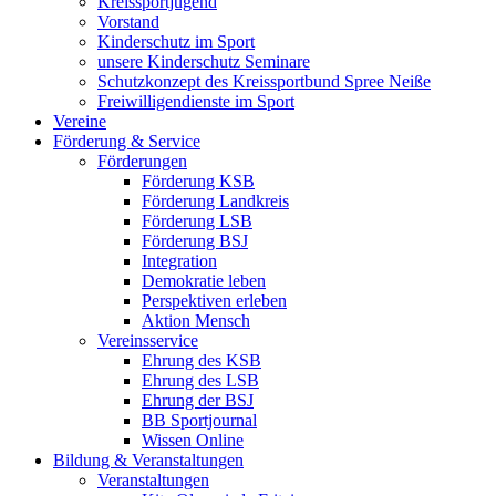
Kreissportjugend
Vorstand
Kinderschutz im Sport
unsere Kinderschutz Seminare
Schutzkonzept des Kreissportbund Spree Neiße
Freiwilligendienste im Sport
Vereine
Förderung & Service
Förderungen
Förderung KSB
Förderung Landkreis
Förderung LSB
Förderung BSJ
Integration
Demokratie leben
Perspektiven erleben
Aktion Mensch
Vereinsservice
Ehrung des KSB
Ehrung des LSB
Ehrung der BSJ
BB Sportjournal
Wissen Online
Bildung & Veranstaltungen
Veranstaltungen