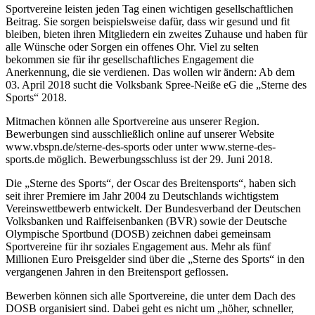
Sportvereine leisten jeden Tag einen wichtigen gesellschaftlichen
Beitrag. Sie sorgen beispielsweise dafür, dass wir gesund und fit
bleiben, bieten ihren Mitgliedern ein zweites Zuhause und haben für
alle Wünsche oder Sorgen ein offenes Ohr. Viel zu selten
bekommen sie für ihr gesellschaftliches Engagement die
Anerkennung, die sie verdienen. Das wollen wir ändern: Ab dem
03. April 2018 sucht die Volksbank Spree-Neiße eG die „Sterne des
Sports“ 2018.
Mitmachen können alle Sportvereine aus unserer Region.
Bewerbungen sind ausschließlich online auf unserer Website
www.vbspn.de/sterne-des-sports oder unter www.sterne-des-
sports.de möglich. Bewerbungsschluss ist der 29. Juni 2018.
Die „Sterne des Sports“, der Oscar des Breitensports“, haben sich
seit ihrer Premiere im Jahr 2004 zu Deutschlands wichtigstem
Vereinswettbewerb entwickelt. Der Bundesverband der Deutschen
Volksbanken und Raiffeisenbanken (BVR) sowie der Deutsche
Olympische Sportbund (DOSB) zeichnen dabei gemeinsam
Sportvereine für ihr soziales Engagement aus. Mehr als fünf
Millionen Euro Preisgelder sind über die „Sterne des Sports“ in den
vergangenen Jahren in den Breitensport geflossen.
Bewerben können sich alle Sportvereine, die unter dem Dach des
DOSB organisiert sind. Dabei geht es nicht um „höher, schneller,