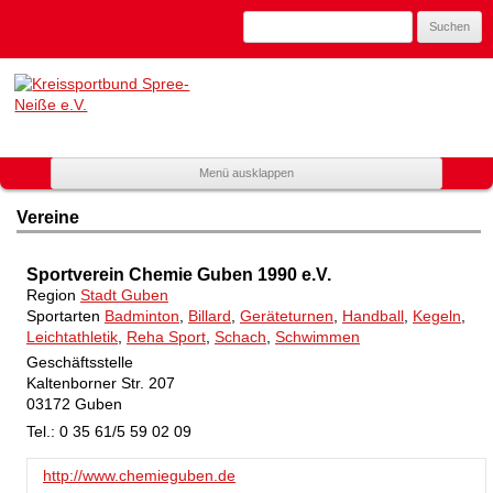
Suchen
nach:
Kreissportbund
Spree-Neiße
e.V.
Zum
Menü ausklappen
Mitglied
Inhalt
spring
im
Vereine
Landessportbund
Brandenburg
Sportverein Chemie Guben 1990 e.V.
Region
Stadt Guben
Sportarten
Badminton
,
Billard
,
Geräteturnen
,
Handball
,
Kegeln
,
Leichtathletik
,
Reha Sport
,
Schach
,
Schwimmen
Geschäftsstelle
Kaltenborner Str. 207
03172 Guben
Tel.: 0 35 61/5 59 02 09
http://www.chemieguben.de