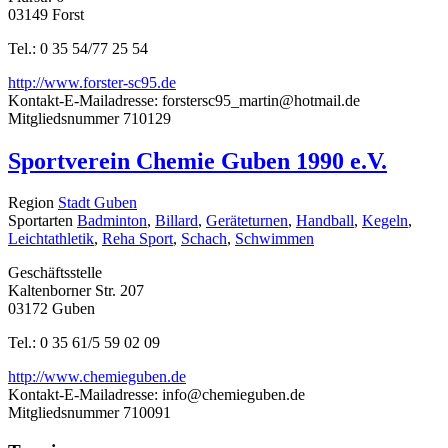
03149 Forst
Tel.: 0 35 54/77 25 54
http://www.forster-sc95.de
Kontakt-E-Mailadresse:
forstersc95_martin@hotmail.de
Mitgliedsnummer
710129
Sportverein Chemie Guben 1990 e.V.
Region
Stadt Guben
Sportarten
Badminton
,
Billard
,
Geräteturnen
,
Handball
,
Kegeln
,
Leichtathletik
,
Reha Sport
,
Schach
,
Schwimmen
Geschäftsstelle
Kaltenborner Str. 207
03172 Guben
Tel.: 0 35 61/5 59 02 09
http://www.chemieguben.de
Kontakt-E-Mailadresse:
info@chemieguben.de
Mitgliedsnummer
710091