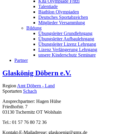
Kita Olympiade Fritzi
Talentiade
Biathlon Olympiaden
Deutsches Sportabzeichen
Mitglieder Versammlung
Bildung
Übungsleiter Grundlehrgang
Übungsleiter Aufbaulehrgang
Übungsleiter Lizenz Lehrgang
Lizenz Verlängerung Lehrgang
unsere Kinderschutz Seminare
Partner
Glaskönig Döbern e.V.
Region
Amt Döbern - Land
Sportarten
Schach
Ansprechpartner: Hagen Hülse
Friedhofstr. 7
03130 Tschernitz OT Wolshain
Tel.: 01 57 76 80 72 36
Kontakt-E-Mailadresse:
glaskoenig@gmx.de