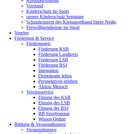
Kreissportjugend
Vorstand
Kinderschutz im Sport
unsere Kinderschutz Seminare
Schutzkonzept des Kreissportbund Spree Neiße
Freiwilligendienste im Sport
Vereine
Förderung & Service
Förderungen
Förderung KSB
Förderung Landkreis
Förderung LSB
Förderung BSJ
Integration
Demokratie leben
Perspektiven erleben
Aktion Mensch
Vereinsservice
Ehrung des KSB
Ehrung des LSB
Ehrung der BSJ
BB Sportjournal
Wissen Online
Bildung & Veranstaltungen
Veranstaltungen