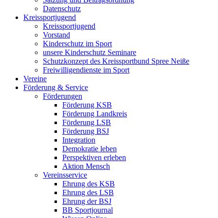
Datenschutz
Kreissportjugend
Kreissportjugend
Vorstand
Kinderschutz im Sport
unsere Kinderschutz Seminare
Schutzkonzept des Kreissportbund Spree Neiße
Freiwilligendienste im Sport
Vereine
Förderung & Service
Förderungen
Förderung KSB
Förderung Landkreis
Förderung LSB
Förderung BSJ
Integration
Demokratie leben
Perspektiven erleben
Aktion Mensch
Vereinsservice
Ehrung des KSB
Ehrung des LSB
Ehrung der BSJ
BB Sportjournal