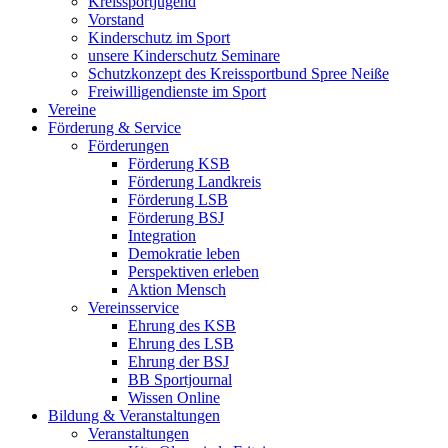
Kreissportjugend
Vorstand
Kinderschutz im Sport
unsere Kinderschutz Seminare
Schutzkonzept des Kreissportbund Spree Neiße
Freiwilligendienste im Sport
Vereine
Förderung & Service
Förderungen
Förderung KSB
Förderung Landkreis
Förderung LSB
Förderung BSJ
Integration
Demokratie leben
Perspektiven erleben
Aktion Mensch
Vereinsservice
Ehrung des KSB
Ehrung des LSB
Ehrung der BSJ
BB Sportjournal
Wissen Online
Bildung & Veranstaltungen
Veranstaltungen