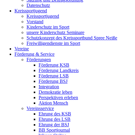
Datenschutz
Kreissportjugend
Kreissportjugend
Vorstand
Kinderschutz im Sport
unsere Kinderschutz Seminare
Schutzkonzept des Kreissportbund Spree Neiße
Freiwilligendienste im Sport
Vereine
Förderung & Service
Förderungen
Förderung KSB
Förderung Landkreis
Förderung LSB
Förderung BSJ
Integration
Demokratie leben
Perspektiven erleben
Aktion Mensch
Vereinsservice
Ehrung des KSB
Ehrung des LSB
Ehrung der BSJ
BB Sportjournal