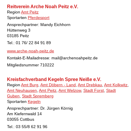
Reitverein Arche Noah Peitz e.V.
Region
Amt Peitz
Sportarten
Pferdesport
Ansprechpartner: Mandy Eichhorn
Hüttenweg 3
03185 Peitz
Tel.: 01 76/ 22 84 91 89
www.arche-noah-peitz.de
Kontakt-E-Mailadresse:
mail@archenoahpeitz.de
Mitgliedsnummer
710222
Kreisfachverband Kegeln Spree Neiße e.V.
Region
Amt Burg
,
Amt Döbern - Land
,
Amt Drebkau
,
Amt Kolkwitz
,
Amt Neuhausen
,
Amt Peitz
,
Amt Welzow
,
Stadt Forst
,
Stadt
Guben
,
Stadt Spremberg
Sportarten
Kegeln
Ansprechpartner: Dr. Jürgen Körnig
Am Kiefernwald 14
03055 Cottbus
Tel.: 03 55/8 62 91 96