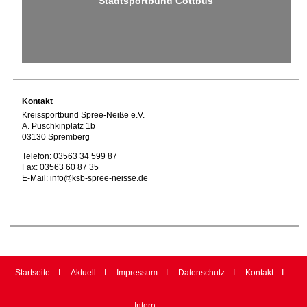
Stadtsportbund Cottbus
Kontakt
Kreissportbund Spree-Neiße e.V.
A. Puschkinplatz 1b
03130 Spremberg
Telefon: 03563 34 599 87
Fax: 03563 60 87 35
E-Mail: info@ksb-spree-neisse.de
Startseite
Aktuell
Impressum
Datenschutz
Kontakt
Intern