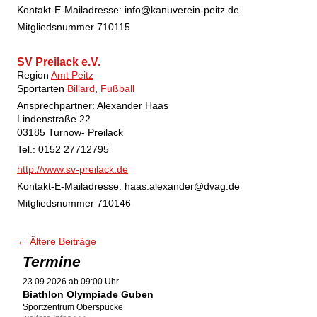
Kontakt-E-Mailadresse:
info@kanuverein-peitz.de
Mitgliedsnummer
710115
SV Preilack e.V.
Region
Amt Peitz
Sportarten
Billard
,
Fußball
Ansprechpartner: Alexander Haas
Lindenstraße 22
03185 Turnow- Preilack
Tel.: 0152 27712795
http://www.sv-preilack.de
Kontakt-E-Mailadresse:
haas.alexander@dvag.de
Mitgliedsnummer
710146
Beitrags-Navigation
←
Ältere Beiträge
Termine
23.09.2026 ab 09:00 Uhr
Biathlon Olympiade Guben
Sportzentrum Oberspucke