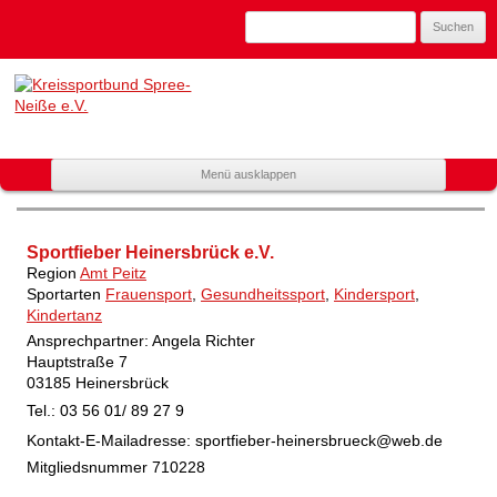
Suchen
nach:
Kreissportbund
Spree-Neiße
e.V.
Zum
Menü ausklappen
Mitglied
Inhalt
spring
im
Landessportbund
Sportfieber Heinersbrück e.V.
Brandenburg
Region
Amt Peitz
Sportarten
Frauensport
,
Gesundheitssport
,
Kindersport
,
Kindertanz
Ansprechpartner: Angela Richter
Hauptstraße 7
03185 Heinersbrück
Tel.: 03 56 01/ 89 27 9
Kontakt-E-Mailadresse:
sportfieber-heinersbrueck@web.de
Mitgliedsnummer
710228