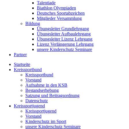
Talentiade
Biathlon Olympiaden
Deutsches Sportabzeichen
Mitglieder Versammlung
Bildung
Übungsleiter Grundlehrgang
Übungsleiter Aufbaulehrgang
Übungsleiter Lizenz Lehrgang
Lizenz Verlängerung Lehrgang
unsere Kinderschutz Seminare
Partner
Startseite
Kreissportbund
Kreissportbund
Vorstand
Aufnahme in den KSB
Bestandserhebung
Satzung und Beitragsordnung
Datenschutz
Kreissportjugend
Kreissportjugend
Vorstand
Kinderschutz im Sport
unsere Kinderschutz Seminare