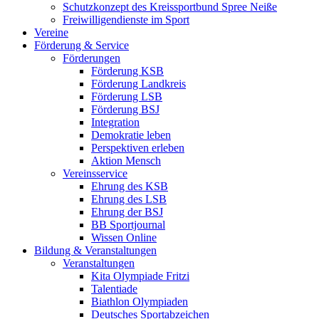
Schutzkonzept des Kreissportbund Spree Neiße
Freiwilligendienste im Sport
Vereine
Förderung & Service
Förderungen
Förderung KSB
Förderung Landkreis
Förderung LSB
Förderung BSJ
Integration
Demokratie leben
Perspektiven erleben
Aktion Mensch
Vereinsservice
Ehrung des KSB
Ehrung des LSB
Ehrung der BSJ
BB Sportjournal
Wissen Online
Bildung & Veranstaltungen
Veranstaltungen
Kita Olympiade Fritzi
Talentiade
Biathlon Olympiaden
Deutsches Sportabzeichen