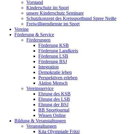
Vorstand
Kinderschutz im Sport
unsere Kinderschutz Seminare
Schutzkonzept des Kreissportbund Spree Neiße
Freiwilligendienste im Sport
Vereine
Förderung & Service
Förderungen
Förderung KSB
Förderung Landkreis
Förderung LSB
Förderung BSJ
Integration
Demokratie leben
Perspektiven erleben
Aktion Mensch
Vereinsservice
Ehrung des KSB
Ehrung des LSB
Ehrung der BSJ
BB Sportjournal
Wissen Online
Bildung & Veranstaltungen
Veranstaltungen
Kita Olympiade Fritzi