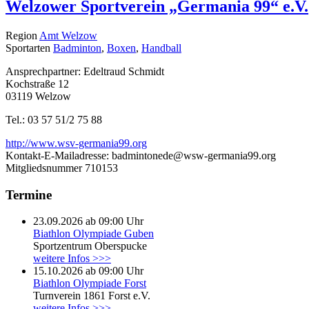
Welzower Sportverein „Germania 99“ e.V.
Region
Amt Welzow
Sportarten
Badminton
,
Boxen
,
Handball
Ansprechpartner: Edeltraud Schmidt
Kochstraße 12
03119 Welzow
Tel.: 03 57 51/2 75 88
http://www.wsv-germania99.org
Kontakt-E-Mailadresse:
badmintonede@wsw-germania99.org
Mitgliedsnummer
710153
Termine
23.09.2026 ab 09:00 Uhr
Biathlon Olympiade Guben
Sportzentrum Oberspucke
weitere Infos >>>
15.10.2026 ab 09:00 Uhr
Biathlon Olympiade Forst
Turnverein 1861 Forst e.V.
weitere Infos >>>