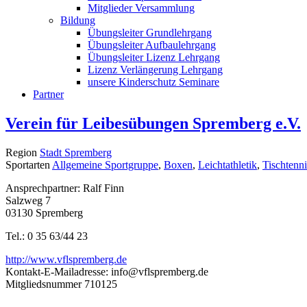
Mitglieder Versammlung
Bildung
Übungsleiter Grundlehrgang
Übungsleiter Aufbaulehrgang
Übungsleiter Lizenz Lehrgang
Lizenz Verlängerung Lehrgang
unsere Kinderschutz Seminare
Partner
Verein für Leibesübungen Spremberg e.V.
Region
Stadt Spremberg
Sportarten
Allgemeine Sportgruppe
,
Boxen
,
Leichtathletik
,
Tischtenni
Ansprechpartner: Ralf Finn
Salzweg 7
03130 Spremberg
Tel.: 0 35 63/44 23
http://www.vflspremberg.de
Kontakt-E-Mailadresse:
info@vflspremberg.de
Mitgliedsnummer
710125