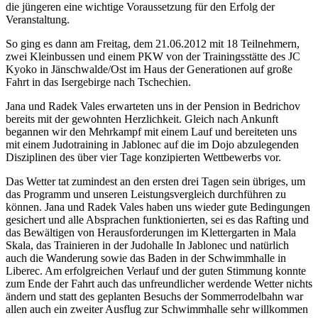
die jüngeren eine wichtige Voraussetzung für den Erfolg der
Veranstaltung.
So ging es dann am Freitag, dem 21.06.2012 mit 18 Teilnehmern,
zwei Kleinbussen und einem PKW von der Trainingsstätte des JC
Kyoko in Jänschwalde/Ost im Haus der Generationen auf große
Fahrt in das Isergebirge nach Tschechien.
Jana und Radek Vales erwarteten uns in der Pension in Bedrichov
bereits mit der gewohnten Herzlichkeit. Gleich nach Ankunft
begannen wir den Mehrkampf mit einem Lauf und bereiteten uns
mit einem Judotraining in Jablonec auf die im Dojo abzulegenden
Disziplinen des über vier Tage konzipierten Wettbewerbs vor.
Das Wetter tat zumindest an den ersten drei Tagen sein übriges, um
das Programm und unseren Leistungsvergleich durchführen zu
können. Jana und Radek Vales haben uns wieder gute Bedingungen
gesichert und alle Absprachen funktionierten, sei es das Rafting und
das Bewältigen von Herausforderungen im Klettergarten in Mala
Skala, das Trainieren in der Judohalle In Jablonec und natürlich
auch die Wanderung sowie das Baden in der Schwimmhalle in
Liberec. Am erfolgreichen Verlauf und der guten Stimmung konnte
zum Ende der Fahrt auch das unfreundlicher werdende Wetter nichts
ändern und statt des geplanten Besuchs der Sommerrodelbahn war
allen auch ein zweiter Ausflug zur Schwimmhalle sehr willkommen