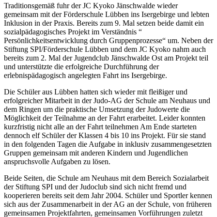
Traditionsgemäß fuhr der JC Kyoko Jänschwalde wieder
gemeinsam mit der Förderschule Lübben ins Isergebirge und lebten
Inklusion in der Praxis. Bereits zum 9. Mal setzen beide damit ein
sozialpädagogisches Projekt im Verständnis “
Persönlichkeitsentwicklung durch Gruppenprozesse“ um. Neben der
Stiftung SPI/Förderschule Lübben und dem JC Kyoko nahm auch
bereits zum 2. Mal der Jugendclub Jänschwalde Ost am Projekt teil
und unterstützte die erfolgreiche Durchführung der
erlebnispädagogisch angelegten Fahrt ins Isergebirge.
Die Schüler aus Lübben hatten sich wieder mit fleißiger und
erfolgreicher Mitarbeit in der Judo-AG der Schule am Neuhaus und
dem Ringen um die praktische Umsetzung der Judowerte die
Möglichkeit der Teilnahme an der Fahrt erarbeitet. Leider konnten
kurzfristig nicht alle an der Fahrt teilnehmen Am Ende starteten
dennoch elf Schüler der Klassen 4 bis 10 ins Projekt. Für sie stand
in den folgenden Tagen die Aufgabe in inklusiv zusammengesetzten
Gruppen gemeinsam mit anderen Kindern und Jugendlichen
anspruchsvolle Aufgaben zu lösen.
Beide Seiten, die Schule am Neuhaus mit dem Bereich Sozialarbeit
der Stiftung SPI und der Judoclub sind sich nicht fremd und
kooperieren bereits seit dem Jahr 2004. Schüler und Sportler kennen
sich aus der Zusammenarbeit in der AG an der Schule, von früheren
gemeinsamen Projektfahrten, gemeinsamen Vorführungen zuletzt