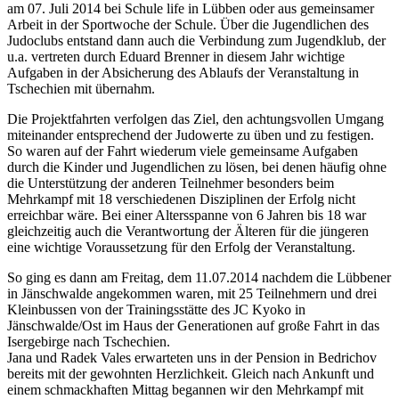
am 07. Juli 2014 bei Schule life in Lübben oder aus gemeinsamer
Arbeit in der Sportwoche der Schule. Über die Jugendlichen des
Judoclubs entstand dann auch die Verbindung zum Jugendklub, der
u.a. vertreten durch Eduard Brenner in diesem Jahr wichtige
Aufgaben in der Absicherung des Ablaufs der Veranstaltung in
Tschechien mit übernahm.
Die Projektfahrten verfolgen das Ziel, den achtungsvollen Umgang
miteinander entsprechend der Judowerte zu üben und zu festigen.
So waren auf der Fahrt wiederum viele gemeinsame Aufgaben
durch die Kinder und Jugendlichen zu lösen, bei denen häufig ohne
die Unterstützung der anderen Teilnehmer besonders beim
Mehrkampf mit 18 verschiedenen Disziplinen der Erfolg nicht
erreichbar wäre. Bei einer Altersspanne von 6 Jahren bis 18 war
gleichzeitig auch die Verantwortung der Älteren für die jüngeren
eine wichtige Voraussetzung für den Erfolg der Veranstaltung.
So ging es dann am Freitag, dem 11.07.2014 nachdem die Lübbener
in Jänschwalde angekommen waren, mit 25 Teilnehmern und drei
Kleinbussen von der Trainingsstätte des JC Kyoko in
Jänschwalde/Ost im Haus der Generationen auf große Fahrt in das
Isergebirge nach Tschechien.
Jana und Radek Vales erwarteten uns in der Pension in Bedrichov
bereits mit der gewohnten Herzlichkeit. Gleich nach Ankunft und
einem schmackhaften Mittag begannen wir den Mehrkampf mit