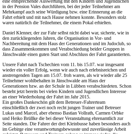
eine entsprechende Auswertung mit den Kindern und Jugendlichen
in der Pension Vales durchführen, bei der jeder Teilnehmer am
Mehrkampf auch seine Würdigung bzw. eine Erinnerung an die
Fahrt erhielt und mit nach Hause nehmen konnte. Besonders stolz
waren natürlich die Teilnehmer, die einem Pokal erhielten.
Daniel Klenner, der zur Fahr selbst nicht dabei war, sicherte, wie in
den zurückliegenden Jahren, die Organisation in Vor- und
Nachbereitung mit dem Haus der Generationen und im Judoclub, so
dass Zusammenkommen und Verabschiedung beider Gruppen in
Jänschwalde einen guten Start und Abschluss der Fahrt garantierten.
Unsere Fahrt nach Tschechien vom 11. bis 15.07. war insgesamt
wieder ein voller Erfolg, wenn wir auch nach erlebnisreichen und
anstrengenden Tagen am 15.07. froh waren, als wir wieder alle 25
Teilnehmer wohlbehalten in Jänschwalde am Haus der
Generationen bzw. an der Schule in Lübben verabschiedeten. Schon
besteht jetzt bereits bei vielen Kindern und Jugendlichen Interesse
an einer Wiederholung der Fahrt im Jahr 2015.
Ein großes Dankeschön gilt dem Betreuer-/Fahrerteam
einschließlich der zwei noch recht jungen Trainer und Betreuer
Lukas und Marcel, aber ebenso Bastian Vollrath, Carmen Orbke
und Heiko Brüllke die bei dieser Veranstaltung ehrenamtlich zur
Seite standen. Die Fahrer der drei Kleinbusse haben besonders auch
im Gebirge eine verantwortungsbewusste und zuverlässige Arbeit