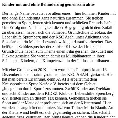
Kinder mit und ohne Behinderung gemeinsam aktiv
Der lange Name bedeutet vor allem eines – hier kommen Kinder mit
und ohne Behinderung ganz natürlich zusammen. Sie treiben
gemeinsam Sport, lernen sich kennen und schließen Freundschaften.
Um Erfolg und Nachhaltigkeit dieser Begegnung nicht dem Zufall
zu überlassen, haben sich die Schiebell-Grundschule Drebkau, die
Lebenshilfe Spremberg und der KSC Asahi unter Anleitung von
Sozialarbeiterin Madlen Lewandowski gut darauf vorbereitet. Das
heißt, die Schülersprecher der 3. bis 6.Klasse der Drebkauer
Grundschule haben zum Thema einen Film gesehen, diskutiert und
Plakate gestaltet. Sie werden damit zu Multiplikatoren in ihrer
Schule, zu Kindern, die Kompetenzen in der Inklusion aufbauen.
Mit eine Gruppe von 20 Kindern wurde das Pilotprojekt am 18.
Dezember in den Trainingsräumen des KSC ASAHI gestartet. Hier
hat man bereits Erfahrung, denn ASAHI arbeitet mit dem
Kreissportbund Spree Neiße e.V. bereits auf dem Gebiet
„Integration durch Sport“ zusammen. Zwölf Kinder aus Drebkau
und acht Kinder aus dem KIDZZ-Klub der Lebenshilfe Spremberg
e.V. lernten sich an diesem Tag kennen. Gemeinsam trieben sie
Sport auf der Matte oder probierten sich an der Kletterwand. Hier
wurden sie angeleitet und unterstützt von Trainer Mario Blauth. An
der Kletterwand heißt es, sich gegenseitig zu sichern. Das schafft
gegenseitiges Vertrauen. Berührungsängste kennen die Kinder nicht.