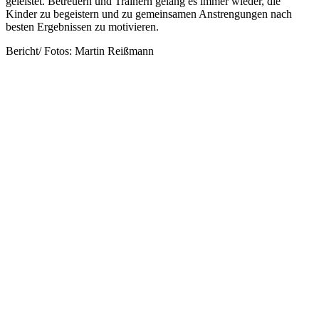
geleistet. Betreuern und Trainern gelang es immer wieder, die
Kinder zu begeistern und zu gemeinsamen Anstrengungen nach
besten Ergebnissen zu motivieren.
Bericht/ Fotos: Martin Reißmann