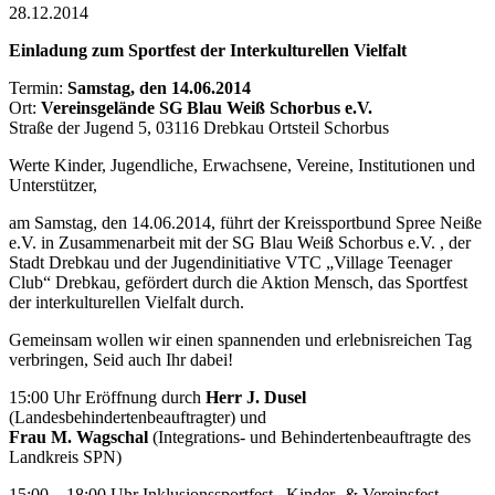
28.12.2014
Einladung zum Sportfest der Interkulturellen Vielfalt
Termin:
Samstag, den 14.06.2014
Ort:
Vereinsgelände SG Blau Weiß Schorbus e.V.
Straße der Jugend 5, 03116 Drebkau Ortsteil Schorbus
Werte Kinder, Jugendliche, Erwachsene, Vereine, Institutionen und
Unterstützer,
am Samstag, den 14.06.2014, führt der Kreissportbund Spree Neiße
e.V. in Zusammenarbeit mit der SG Blau Weiß Schorbus e.V. , der
Stadt Drebkau und der Jugendinitiative VTC „Village Teenager
Club“ Drebkau, gefördert durch die Aktion Mensch, das Sportfest
der interkulturellen Vielfalt durch.
Gemeinsam wollen wir einen spannenden und erlebnisreichen Tag
verbringen, Seid auch Ihr dabei!
15:00 Uhr Eröffnung durch
Herr J. Dusel
(Landesbehindertenbeauftragter) und
Frau M. Wagschal
(Integrations- und Behindertenbeauftragte des
Landkreis SPN)
15:00 – 18:00 Uhr Inklusionssportfest , Kinder- & Vereinsfest