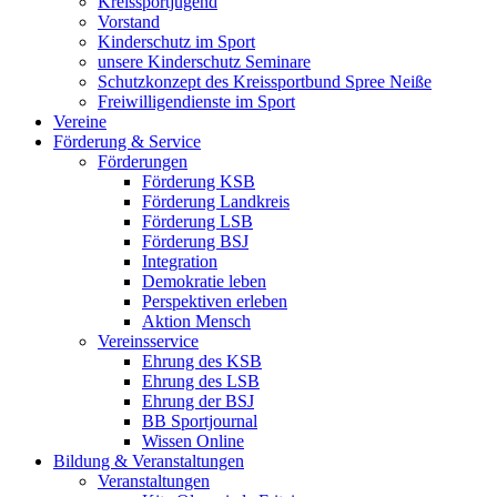
Kreissportjugend
Vorstand
Kinderschutz im Sport
unsere Kinderschutz Seminare
Schutzkonzept des Kreissportbund Spree Neiße
Freiwilligendienste im Sport
Vereine
Förderung & Service
Förderungen
Förderung KSB
Förderung Landkreis
Förderung LSB
Förderung BSJ
Integration
Demokratie leben
Perspektiven erleben
Aktion Mensch
Vereinsservice
Ehrung des KSB
Ehrung des LSB
Ehrung der BSJ
BB Sportjournal
Wissen Online
Bildung & Veranstaltungen
Veranstaltungen