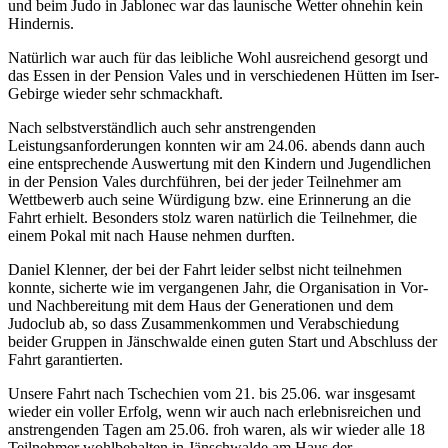
und beim Judo in Jablonec war das launische Wetter ohnehin kein
Hindernis.
Natürlich war auch für das leibliche Wohl ausreichend gesorgt und
das Essen in der Pension Vales und in verschiedenen Hütten im Iser-
Gebirge wieder sehr schmackhaft.
Nach selbstverständlich auch sehr anstrengenden
Leistungsanforderungen konnten wir am 24.06. abends dann auch
eine entsprechende Auswertung mit den Kindern und Jugendlichen
in der Pension Vales durchführen, bei der jeder Teilnehmer am
Wettbewerb auch seine Würdigung bzw. eine Erinnerung an die
Fahrt erhielt. Besonders stolz waren natürlich die Teilnehmer, die
einem Pokal mit nach Hause nehmen durften.
Daniel Klenner, der bei der Fahrt leider selbst nicht teilnehmen
konnte, sicherte wie im vergangenen Jahr, die Organisation in Vor-
und Nachbereitung mit dem Haus der Generationen und dem
Judoclub ab, so dass Zusammenkommen und Verabschiedung
beider Gruppen in Jänschwalde einen guten Start und Abschluss der
Fahrt garantierten.
Unsere Fahrt nach Tschechien vom 21. bis 25.06. war insgesamt
wieder ein voller Erfolg, wenn wir auch nach erlebnisreichen und
anstrengenden Tagen am 25.06. froh waren, als wir wieder alle 18
Teilnehmer wohlbehalten in Jänschwalde am Haus der