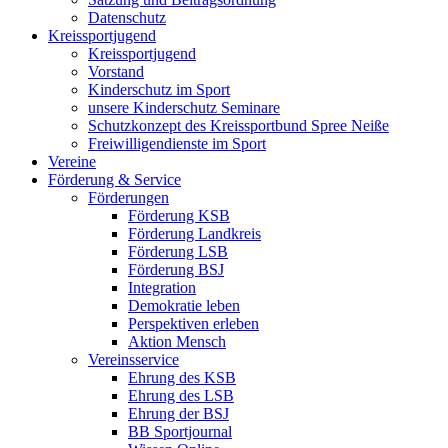
Datenschutz
Kreissportjugend
Kreissportjugend
Vorstand
Kinderschutz im Sport
unsere Kinderschutz Seminare
Schutzkonzept des Kreissportbund Spree Neiße
Freiwilligendienste im Sport
Vereine
Förderung & Service
Förderungen
Förderung KSB
Förderung Landkreis
Förderung LSB
Förderung BSJ
Integration
Demokratie leben
Perspektiven erleben
Aktion Mensch
Vereinsservice
Ehrung des KSB
Ehrung des LSB
Ehrung der BSJ
BB Sportjournal