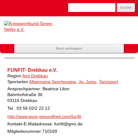
Suchen
nach:
Kreissportbund
Spree-Neiße
e.V.
Zum
Menü ausklappen
Mitglied
Inhalt
spring
im
Landessportbund
FUNFIT- Drebkau e.V.
Brandenburg
Region
Amt Drebkau
Sportarten
Allgemeine Sportgruppe
,
Ju- Jutsu
,
Tanzsport
Ansprechpartner: Beatrice Libor
Bahnhofstraße 36
03116 Drebkau
Tel.: 03 56 02/2 22 12
http://www.pure-gesundheit.com/funfit
Kontakt-E-Mailadresse:
funfit@gmx.de
Mitgliedsnummer
710169