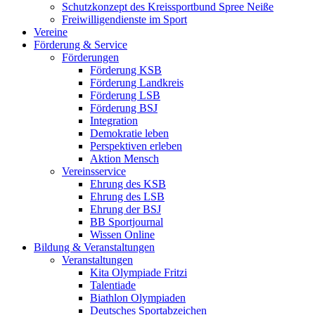
Schutzkonzept des Kreissportbund Spree Neiße
Freiwilligendienste im Sport
Vereine
Förderung & Service
Förderungen
Förderung KSB
Förderung Landkreis
Förderung LSB
Förderung BSJ
Integration
Demokratie leben
Perspektiven erleben
Aktion Mensch
Vereinsservice
Ehrung des KSB
Ehrung des LSB
Ehrung der BSJ
BB Sportjournal
Wissen Online
Bildung & Veranstaltungen
Veranstaltungen
Kita Olympiade Fritzi
Talentiade
Biathlon Olympiaden
Deutsches Sportabzeichen