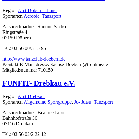
Region
Amt Döbern - Land
Sportarten
Aerobic
,
Tanzsport
Ansprechpartner: Simone Sachse
Ringstraße 4
03159 Döbern
Tel.: 03 56 00/3 15 95
http://www.tanzclub-doebern.de
Kontakt-E-Mailadresse:
Sachse-Doebern@t-online.de
Mitgliedsnummer
710159
FUNFIT- Drebkau e.V.
Region
Amt Drebkau
Sportarten
Allgemeine Sportgruppe
,
Ju- Jutsu
,
Tanzsport
Ansprechpartner: Beatrice Libor
Bahnhofstraße 36
03116 Drebkau
Tel.: 03 56 02/2 22 12