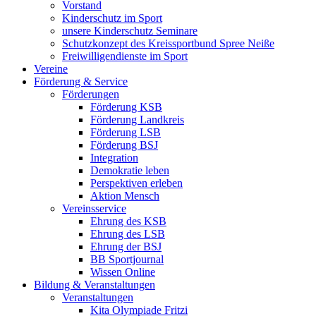
Vorstand
Kinderschutz im Sport
unsere Kinderschutz Seminare
Schutzkonzept des Kreissportbund Spree Neiße
Freiwilligendienste im Sport
Vereine
Förderung & Service
Förderungen
Förderung KSB
Förderung Landkreis
Förderung LSB
Förderung BSJ
Integration
Demokratie leben
Perspektiven erleben
Aktion Mensch
Vereinsservice
Ehrung des KSB
Ehrung des LSB
Ehrung der BSJ
BB Sportjournal
Wissen Online
Bildung & Veranstaltungen
Veranstaltungen
Kita Olympiade Fritzi