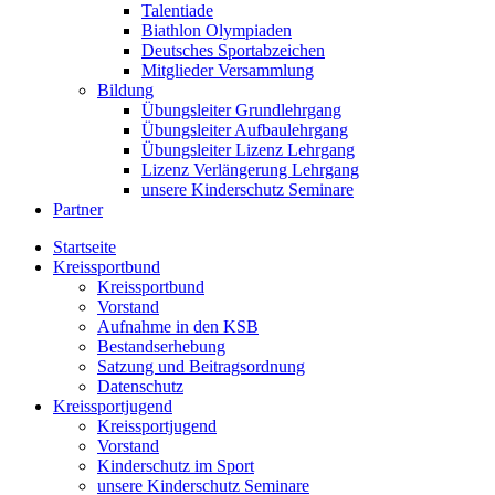
Talentiade
Biathlon Olympiaden
Deutsches Sportabzeichen
Mitglieder Versammlung
Bildung
Übungsleiter Grundlehrgang
Übungsleiter Aufbaulehrgang
Übungsleiter Lizenz Lehrgang
Lizenz Verlängerung Lehrgang
unsere Kinderschutz Seminare
Partner
Startseite
Kreissportbund
Kreissportbund
Vorstand
Aufnahme in den KSB
Bestandserhebung
Satzung und Beitragsordnung
Datenschutz
Kreissportjugend
Kreissportjugend
Vorstand
Kinderschutz im Sport
unsere Kinderschutz Seminare